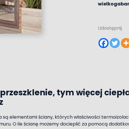
wielkogabar
Udostępnij
przeszklenie, tym więcej ciepł
z
a są elementami ściany, których właściwości termoizolacy
i muru. O ile ścianę możemy docieplić za pomocą dodatk