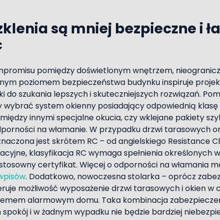
klenia są mniej bezpieczne i ła
ć
ompromisu pomiędzy doświetlonym wnętrzem, nieograni
nym poziomem bezpieczeństwa budynku inspiruje proje
ki do szukania lepszych i skuteczniejszych rozwiązań. Po
 wybrać system okienny posiadający odpowiednią klasę
ę między innymi specjalne okucia, czy wklejane pakiety s
odporności na włamanie. W przypadku drzwi tarasowych o
aczona jest skrótem RC – od angielskiego Resistance Cl
cyjne, klasyfikacja RC wymaga spełnienia określonych wa
 stosowny certyfikat. Więcej o odporności na włamania 
 wpisów
. Dodatkowo, nowoczesna stolarka – oprócz zabe
uje możliwość wyposażenie drzwi tarasowych i okien w c
stemem alarmowym domu. Taka kombinacja zabezpiecze
pokój i w żadnym wypadku nie będzie bardziej niebezpie