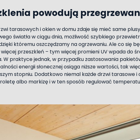
zklenia powodują przegrzewan
zwi tarasowych i okien w domu zdaje się mieć same plusy
ego światła w ciągu dnia, możliwość szybkiego przewiet
 dzięki któremu oszczędzamy na ogrzewaniu. Ale co się będ
więcej przeszkleń – tym więcej promieni UV wpada do ś
. W praktyce jednak, w przypadku zastosowania pakietó
alności energii słonecznej osiąga niższe wartości, tak w
jszym stopniu. Dodatkowo niemal każde drzwi tarasowe 
 roletę albo markizę i w ten sposób regulować temperatu