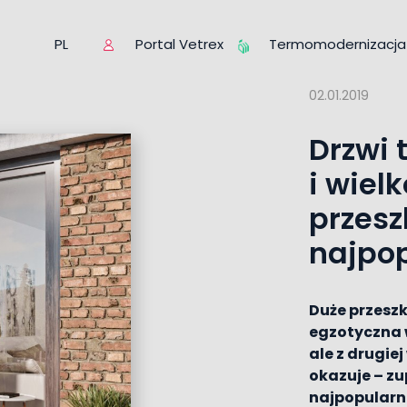
Portal Vetrex
Termomodernizacja
PL
02.01.2019
Drzwi 
i wiel
przesz
najpop
Duże przeszk
egzotyczna w
ale z drugie
okazuje – zu
najpopularn