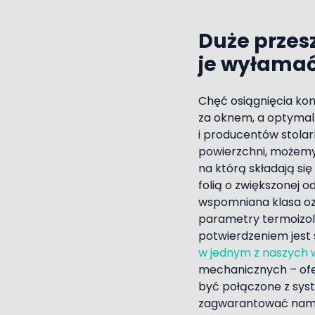
Duże przesz
je wyłama
Chęć osiągnięcia k
za oknem, a optymal
i producentów stolar
powierzchni, możemy
na którą składają si
folią o zwiększonej 
wspomniana klasa ozn
parametry termoizola
potwierdzeniem jest
w jednym z naszych
mechanicznych – ofer
być połączone z sy
zagwarantować nam s