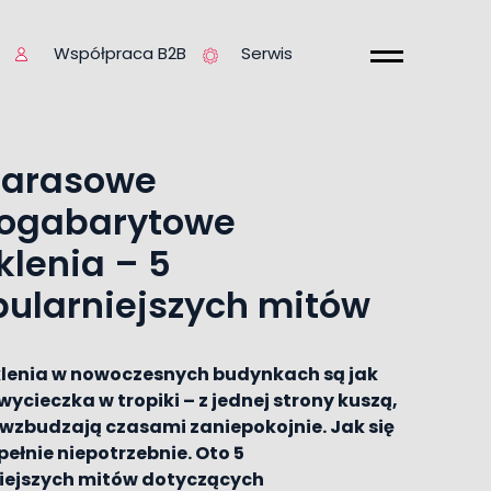
Współpraca B2B
Serwis
tarasowe
kogabarytowe
klenia – 5
ularniejszych mitów
lenia
w nowoczesnych budynkach są jak
ycieczka w tropiki – z jednej strony kuszą,
j wzbudzają czasami zaniepokojnie. Jak się
pełnie niepotrzebnie. Oto 5
iejszych mitów dotyczących