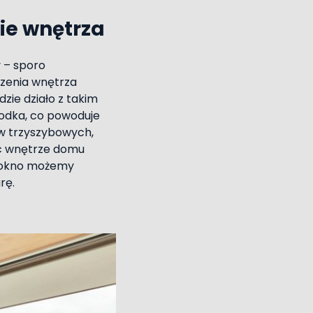
ie wnętrza
 – sporo
rzenia wnętrza
zie działo z takim
rodka, co powoduje
w trzyszybowych,
ięc wnętrze domu
i okno możemy
rę.