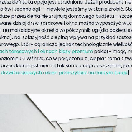
rzeszkleń taka opcja jest utrudniona. Jeżeli producent ni
łów i technologii – niewiele jesteśmy w stanie zrobić. S
 duże przeszklenia nie zrujnują domowego budżetu – szcze
ane dzisiaj drzwi tarasowe i okna można wyposażyć w „ci
i termoizolacyjne określa współczynnik Ug (dla pakietu
okna). Na izolacyjność cieplną wpływa na przykład zasto
wego, który ogranicza jednak technologicznie wielkość
ach tarasowych i oknach klasy premium
pakiety mogą mi
poziomie 0,5W/m2K, co w połączeniu z „ciepłą” ramą z t
e przeszklenie jest niemal tak samo enegrooszczędne, jak ś
drzwi tarasowych i okien przeczytasz na naszym blogu
]