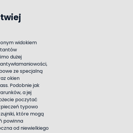
twiej
czonym widokiem
ktantów
mimo dużej
 antywłamaniowości,
zybowe ze specjalną
raz okien
ass. Podobnie jak
runków, a jej
możecie poczytać
zpieczeń typowo
zujniki, które mogą
ń powinna
czna od niewielkiego