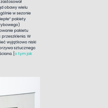
e zastosował
tąd obawy wielu
gólnie w sezonie
epłe” pakiety
 szybowego)
sowanie pakietu
 przeszklenia. W
eć wyjątkowo niski
worzywa sztucznego
ciana. [
o tym jak