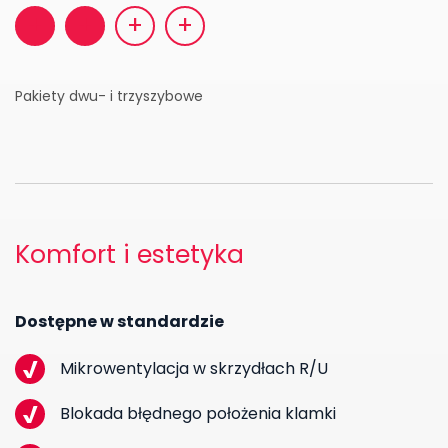
+
+
+
+
Pakiety dwu- i trzyszybowe
Komfort i estetyka
Dostępne w standardzie
Mikrowentylacja w skrzydłach R/U
Blokada błędnego położenia klamki