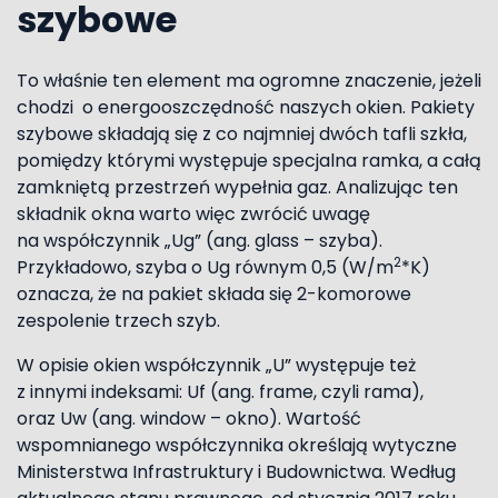
szybowe
To właśnie ten element ma ogromne znaczenie, jeżeli
chodzi o energooszczędność naszych okien. Pakiety
szybowe składają się z co najmniej dwóch tafli szkła,
pomiędzy którymi występuje specjalna ramka, a całą
zamkniętą przestrzeń wypełnia gaz. Analizując ten
składnik okna warto więc zwrócić uwagę
na współczynnik „Ug” (ang. glass – szyba).
2
Przykładowo, szyba o Ug równym 0,5 (W/m
*K)
oznacza, że na pakiet składa się 2-komorowe
zespolenie trzech szyb.
W opisie okien współczynnik „U” występuje też
z innymi indeksami: Uf (ang. frame, czyli rama),
oraz Uw (ang. window – okno). Wartość
wspomnianego współczynnika określają wytyczne
Ministerstwa Infrastruktury i Budownictwa. Według