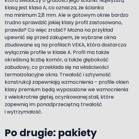
która świadczy o grubości jego ścianki. Najwyższą
klasą jest klasa A, co oznacza, że ścianka
ma minimum 2,8 mm. Ale w gotowym oknie bardzo
trudno sprawdzić jakiej klasy profil zastosowano,
prawda? Co więc zrobić? Można na przykład
upewnić się przed zakupem, że wybrane okna
zbudowane są na profilach VEKA, która dostarcza
wyłącznie profile w klasie A. Profil ma także
określoną liczbę komór, a także głębokość
zabudowy, co przekłada się na właściwości
termoizolacyjne okna. Trwałość i sztywność
konstrukcji zapewniają wzmocnienia – profile okien
klasy premium będą wyposażone we wzmocnienia
z wielokrotnie giętej, ocynkowanej stali, które
zapewnią im ponadprzeciętną trwałość
i wytrzymałość.
Po drugie: pakiety