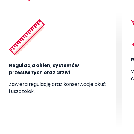
R
Regulacja okien, systemów
W
przesuwnych oraz drzwi
c
Zawiera regulację oraz konserwacje okuć
i uszczelek.