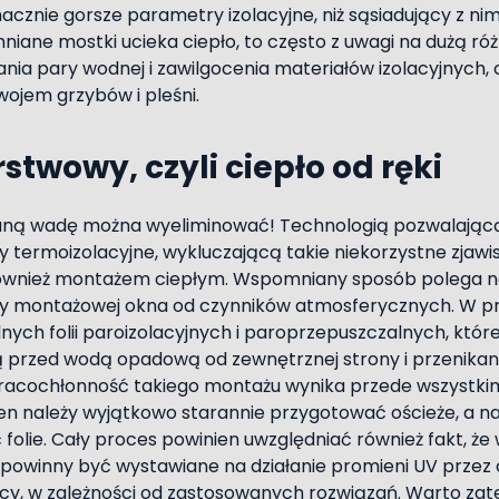
acznie gorsze parametry izolacyjne, niż sąsiadujący z n
niane mostki ucieka ciepło, to często z uwagi na dużą r
nia pary wodnej i zawilgocenia materiałów izolacyjnych,
ojem grzybów i pleśni.
twowy, czyli ciepło od ręki
aną wadę można wyeliminować! Technologią pozwalając
termoizolacyjne, wykluczającą takie niekorzystne zjawis
ównież montażem ciepłym. Wspomniany sposób polega 
iny montażowej okna od czynników atmosferycznych. W p
nych folii paroizolacyjnych i paroprzepuszczalnych, któr
 przed wodą opadową od zewnętrznej strony i przenikan
racochłonność takiego montażu wynika przede wszystkim 
n należy wyjątkowo starannie przygotować ościeże, a n
 folie. Cały proces powinien uwzględniać również fakt, że
 powinny być wystawiane na działanie promieni UV przez c
ęcy, w zależności od zastosowanych rozwiązań. Warto zat