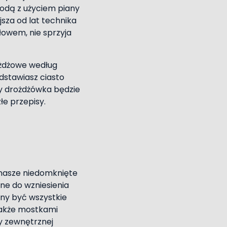
odą z użyciem piany
jsza od lat technika
łowem, nie sprzyja
ożdżowe według
odstawiasz ciasto
zy drożdżówka będzie
łe przepisy.
 nasze niedomknięte
ne do wzniesienia
nny być wszystkie
także mostkami
y zewnętrznej