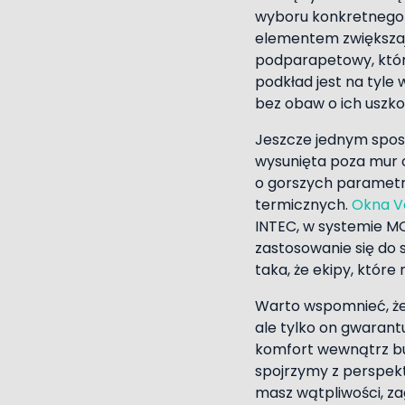
wyboru konkretnego
elementem zwiększaj
podparapetowy, któr
podkład jest na tyle
bez obaw o ich uszk
Jeszcze jednym sposo
wysunięta poza mur 
o gorszych parametr
termicznych.
Okna V
INTEC, w systemie M
zastosowanie się do
taka, że ekipy, które
Warto wspomnieć, że 
ale tylko on gwarant
komfort wewnątrz bud
spojrzymy z perspekt
masz wątpliwości, za