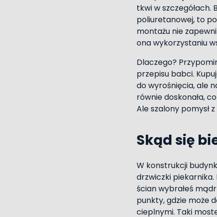
tkwi w szczegółach.
poliuretanowej, to po
montażu nie zapewni 
ona wykorzystaniu w
Dlaczego? Przypomina
przepisu babci. Kupuj
do wyrośnięcia, ale 
równie doskonała, co
Ale szalony pomysł z
Skąd się bi
W konstrukcji budynk
drzwiczki piekarnik
ścian wybrałeś mądrz
punkty, gdzie może 
cieplnymi. Taki most