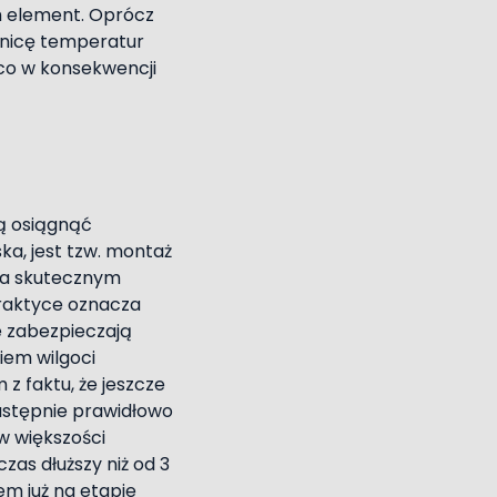
im element. Oprócz
óżnicę temperatur
 co w konsekwencji
ą osiągnąć
ka, jest tzw. montaż
na skutecznym
raktyce oznacza
e zabezpieczają
iem wilgoci
z faktu, że jeszcze
astępnie prawidłowo
 w większości
zas dłuższy niż od 3
em już na etapie