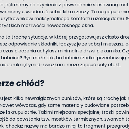
 Bo jeśli mamy do czynienia z powszechnie stosowaną met
winniśmy uświadomić sobie kilka rzeczy. Ta najpopularnie
użytkownikowi maksymalnego komfortu i izolacji domu. S
szystkich możliwości nowoczesnego okna.
 to trochę sytuację, w której przygotowujesz ciasto dr
esz odpowiednie składniki, łączysz je ze sobą i mieszasz, 
na czas pieczenia uchylasz minimalnie drzwi piekarnika. C
 babcina? Być może tak, bo babcie rzadko przechowują z
 niedomkniętymi drzwiczkami może zepsuć cały efekt.
erze chłód?
u jest kilka newralgicznych punktów, które są trochę jak
a. Nawet wówczas, gdy same materiały budowlane potrzeb
e i skrupulatnie. Takimi miejscami specjalnej troski powi
dojść do powstania tzw. mostków termicznych, zwanych 
ek, chociaż nazwę ma bardzo miłą, to fragment przegrod