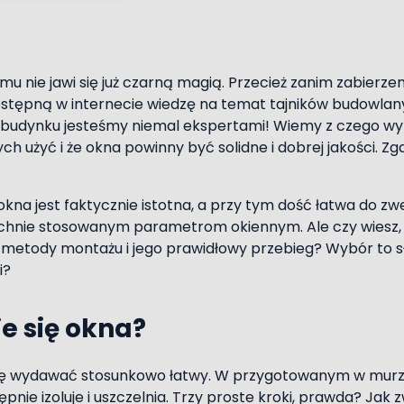
 nie jawi się już czarną magią. Przecież zanim zabierze
stępną w internecie wiedzę na temat tajników budowlan
budynku jesteśmy niemal ekspertami! Wiemy z czego wyk
ch użyć i że okna powinny być solidne i dobrej jakości. Z
na jest faktycznie istotna, a przy tym dość łatwa do zwe
hnie stosowanym parametrom okiennym. Ale czy wiesz, 
metody montażu i jego prawidłowy przebieg? Wybór to sł
i?
e się okna?
ię wydawać stosunkowo łatwy. W przygotowanym w murze
pnie izoluje i uszczelnia. Trzy proste kroki, prawda? Jak 