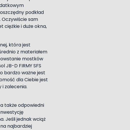
Dodatkowym
ooszczędny podkład
. Oczywiście sam
ciężkie i duże okna,
ej, która jest
średnio z materiałem
 powstanie mostków
nsol JB-D FIRMY SFS
o bardzo ważne jest
mość dla Ciebie jest
i zalecenia.
 a także odpowiedni
inwestycję
. Jeśli jednak wciąż
na najbardziej