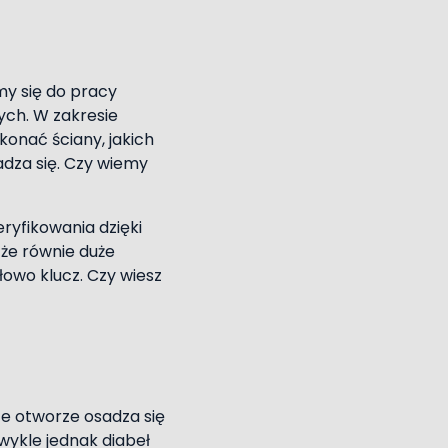
my się do pracy
ych. W zakresie
onać ściany, jakich
gadza się. Czy wiemy
ryfikowania dzięki
że równie duże
owo klucz. Czy wiesz
 otworze osadza się
zwykle jednak diabeł