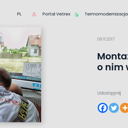
Portal Vetrex
Termomodernizacja
PL
09.11.2017
Montaż
o nim 
Udostępnij