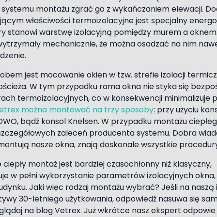
 systemu montażu zgrać go z wykańczaniem elewacji. 
ącym właściwości termoizolacyjne jest specjalny energ
y stanowi warstwę izolacyjną pomiędzy murem a oknem
 wytrzymały mechanicznie, że można osadzać na nim nawet 
odzenie.
bem jest mocowanie okien w tzw. strefie izolacji termiczn
ościeża. W tym przypadku rama okna nie styka się bezpo
ach termoizolacyjnych, co w konsekwencji minimalizuje
etrex można montować na trzy sposoby
: przy użyciu ko
OWO, bądź konsol Knelsen. W przypadku montażu ciepłeg
 szczegółowych zaleceń producenta systemu. Dobra wiado
 montują nasze okna, znają doskonale wszystkie procedury 
ciepły montaż jest bardziej czasochłonny niż klasyczny,
uje w pełni wykorzystanie parametrów izolacyjnych okna,
ynku. Jaki więc rodzaj montażu wybrać? Jeśli na naszą 
ywy 30-letniego użytkowania, odpowiedź nasuwa się sama
glądaj na blog Vetrex. Już wkrótce nasz ekspert odpowie 