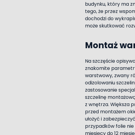
budynku, który ma zn
tego, że przez wspom
dochodzi do wykrapla
może skutkować rozw
Montaż wars
Na szczęście opisyw
znakomite parametry 
warstwowy, zwany r
odizolowaniu szczel
zastosowanie specjal
szczelinę montażową
z wnętrza. Większa p
przed montażem okie
ułożyć i zabezpieczyć
przypadków folie nie
miesięcy do 12 miesi