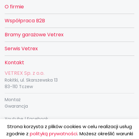
O firmie
Współpraca B2B
Bramy garażowe Vetrex
Serwis Vetrex
Kontakt
VETREX Sp. z o.o.
Rokitki, ul. Skarszewska 13
83-110 Tczew
Montaż
Gwarancja
Youtube
|
Facebook
vetrex@vetrex.eu
Strona korzysta z plików cookies w celu realizacji usług
zgodnie z
polityką prywatności
. Możesz określić warunki
Sygnaliści