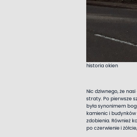
historia okien
Nic dziwnego, że nas
straty. Po pierwsze s
była synonimem boga
kamienic i budynków 
zdobienia. Również k
po czerwienie i żółci