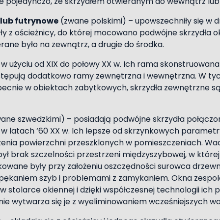
e pojedynczo, ze skrzydłem otwieranym do wewnątrz lub 
lub futrynowe
(zwane polskimi) – upowszechniły się w d
y z ościeżnicy, do której mocowano podwójne skrzydła o
erane było na zewnątrz, a drugie do środka.
 w użyciu od XIX do połowy XX w. Ich rama skonstruowana 
występują dodatkowo ramy zewnętrzna i wewnętrzna. W ty
ecnie w obiektach zabytkowych, skrzydła zewnętrzne są 
ane szwedzkimi) – posiadają podwójne skrzydła połączo
 w latach ‘60 XX w. Ich lepsze od skrzynkowych parametr
zenia powierzchni przeszklonych w pomieszczeniach. Wa
ł brak szczelności przestrzeni międzyszybowej, w której
ukowane były przy założeniu oszczędności surowca drzew
 pękaniem szyb i problemami z zamykaniem. Okna zespol
stolarce okiennej i dzięki współczesnej technologii ich 
ie wytwarza się je z wyeliminowaniem wcześniejszych w