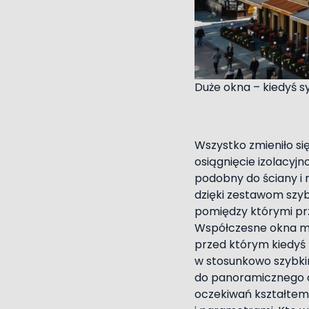
Duże okna – kiedyś 
Wszystko zmieniło si
osiągnięcie izolacyj
podobny do ściany i 
dzięki zestawom szyb
pomiędzy którymi pr
Współczesne okna mu
przed którym kiedyś 
w stosunkowo szybkim
do panoramicznego o
oczekiwań kształtem