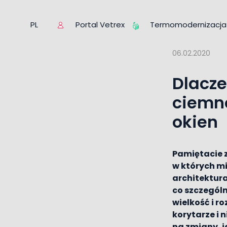
Portal Vetrex
Termomodernizacja
PL
06.02.2020
Dlacze
ciemno
okien
Pamiętacie z
w których m
architektura
co szczególni
wielkość i r
korytarze i 
na zmiany, j