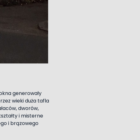
– okna generowały
rzez wieki duża tafla
ałaców, dworów,
ształty i misterne
rego i brązowego