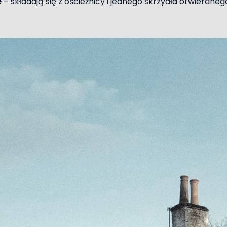
e
– składają się z ościeżnicy i jednego skrzydła otwierane