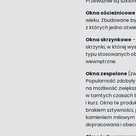
Przeważnie są szklon
Okna ościeżnicowe 
wieku. Zbudowane był
z których jedno otwi
Okna skrzynkowe
–
skrzynki, w której 
typu stosowanych ob
wewnętrzne.
Okna zespolone
(zw
Popularność zdobyły
na możliwość zwięks
w tamtych czasach by
i kurz. Okna te prod
brakiem sztywności,
kamieniem milowym w 
dopracowana i obecn