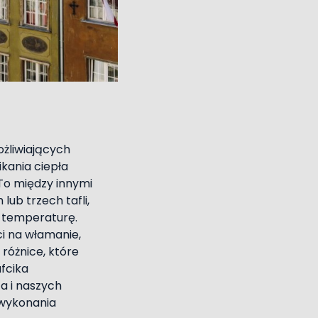
ożliwiających
ikania ciepła
 To między innymi
ub trzech tafli,
 temperaturę.
i na włamanie,
różnice, które
ufcika
a i naszych
 wykonania