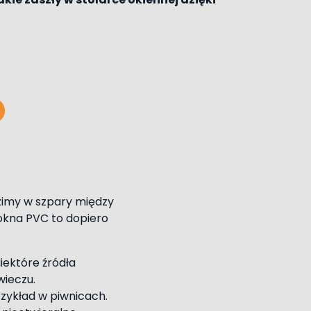
zimy w szpary między
 okna PVC to dopiero
iektóre źródła
wieczu.
rzykład w piwnicach.