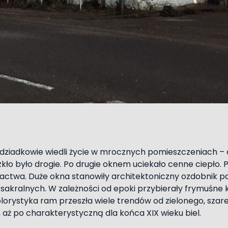
i dziadkowie wiedli życie w mrocznych pomieszczeniach 
zkło było drogie. Po drugie oknem uciekało cenne ciepło. P
ctwa. Duże okna stanowiły architektoniczny ozdobnik p
sakralnych. W zależności od epoki przybierały frymuśne k
olorystyka ram przeszła wiele trendów od zielonego, sza
e, aż po charakterystyczną dla końca XIX wieku biel.