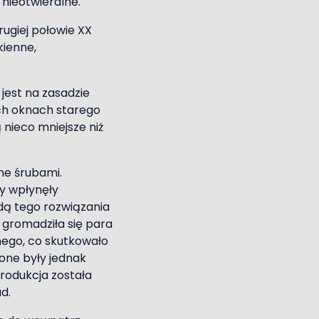
nieotwieralne.
rugiej połowie XX
kienne,
jest na zasadzie
ch oknach starego
nieco mniejsze niż
ne śrubami.
y wpłynęły
dą tego rozwiązania
 gromadziła się para
nego, co skutkowało
one były jednak
produkcja została
ad.