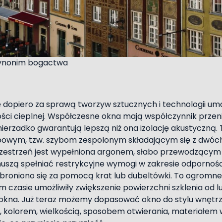
synonim bogactwa
ę dopiero za sprawą tworzyw sztucznych i technologii um
ności cieplnej. Współczesne okna mają współczynnik przen
nierzadko gwarantują lepszą niż ona izolację akustyczną.
owym, tzw. szybom zespolonym składającym się z dwóch l
zestrzeń jest wypełniona argonem, słabo przewodzącym
szą spełniać restrykcyjne wymogi w zakresie odpornośc
broniono się za pomocą krat lub dubeltówki. To ogromne 
 czasie umożliwiły zwiększenie powierzchni szklenia od l
kna. Już teraz możemy dopasować okno do stylu wnętrz
, kolorem, wielkością, sposobem otwierania, materiałem