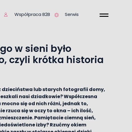
Współpraca B2B
Serwis
go w sieni było
, czyli krótka historia
 dzieciństwa lub starych fotografii domy,
ieszkali nasi dziadkowie? Współczesna
 mocno się od nich różni, jednak to,
e rzuca się w oczy to okna – ich ilość,
ozmieszczenie. Pamiętacie ciemną sień,
niedoświetlone izby? Rzućmy okiem
akie zaszły w stolarce okiennej dzięki