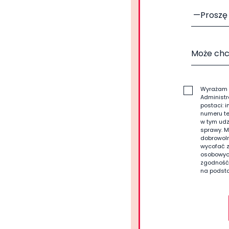
Wyrażam 
Administ
postaci: i
numeru te
w tym udz
sprawy. M
dobrowol
wycofać 
osobowych
zgodność
na podsta