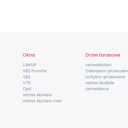
Okna
Drzwi tarasowe
LUM’UP
vetrexMotion
V82 Prosafe
Odstawno-przesuwn
V82
Uchylno-przesuwne
V76
vetrex AluSlide
Opti
vetrexMove
vetrex AluView
vetrex AluView max