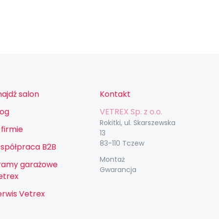
najdź salon
Kontakt
log
VETREX Sp. z o.o.
Rokitki, ul. Skarszewska
 firmie
13
83-110 Tczew
spółpraca B2B
Montaż
ramy garażowe
Gwarancja
etrex
erwis Vetrex