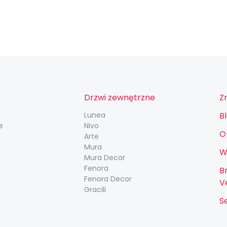
Drzwi zewnętrzne
Z
Lunea
B
e
Nivo
O
Arte
Mura
W
Mura Decor
Fenora
B
Fenora Decor
V
Gracili
S