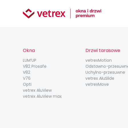
Okna
Drzwi tarasowe
LUM’UP
vetrexMotion
V82 Prosafe
Odstawno-przesuwn
V82
Uchylno-przesuwne
V76
vetrex AluSlide
Opti
vetrexMove
vetrex AluView
vetrex AluView max