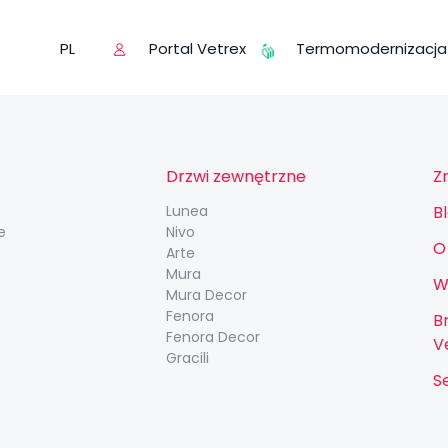
Portal Vetrex
Termomodernizacja
PL
Drzwi zewnętrzne
Z
Lunea
B
e
Nivo
O
Arte
Mura
W
Mura Decor
Fenora
B
Fenora Decor
V
Gracili
S