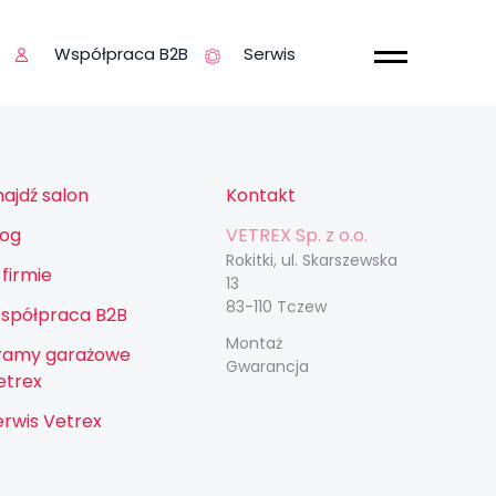
Współpraca B2B
Serwis
najdź salon
Kontakt
log
VETREX Sp. z o.o.
Rokitki, ul. Skarszewska
 firmie
13
83-110 Tczew
spółpraca B2B
Montaż
ramy garażowe
Gwarancja
etrex
erwis Vetrex