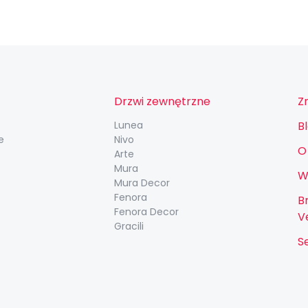
Drzwi zewnętrzne
Z
Lunea
B
e
Nivo
O
Arte
Mura
W
Mura Decor
Fenora
B
Fenora Decor
V
Gracili
S