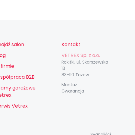
najdź salon
Kontakt
log
VETREX Sp. z o.o.
Rokitki, ul. Skarszewska
 firmie
13
83-110 Tczew
spółpraca B2B
Montaż
ramy garażowe
Gwarancja
etrex
erwis Vetrex
Sygnaliści