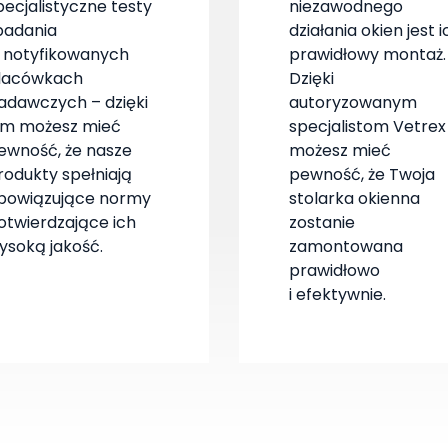
pecjalistyczne testy
niezawodnego
 badania
działania okien jest i
 notyfikowanych
prawidłowy montaż.
lacówkach
Dzięki
adawczych – dzięki
autoryzowanym
im możesz mieć
specjalistom Vetrex
ewność, że nasze
możesz mieć
rodukty spełniają
pewność, że Twoja
bowiązujące normy
stolarka okienna
otwierdzające ich
zostanie
ysoką jakość.
zamontowana
prawidłowo
i efektywnie.