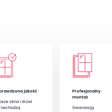
prawdzona jakość
Profesjonalny
montaż
asze okna i drzwi
rzechodzą
Gwarancją