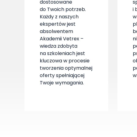
dostosowane
s
do Twoich potrzeb.
i
Każdy z naszych
w
ekspertów jest
p
absolwentem
b
Akademii Vetrex –
n
wiedza zdobyta
p
na szkoleniach jest
p
kluczowa w procesie
o
tworzenia optymalnej
p
oferty spełniającej
w
Twoje wymagania.