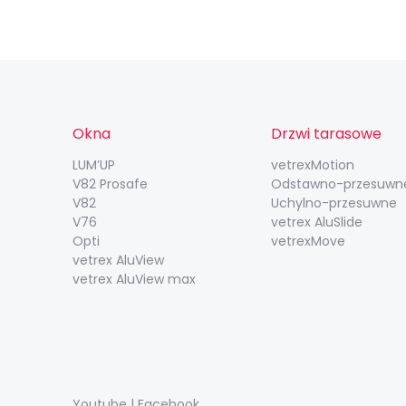
Okna
Drzwi tarasowe
LUM’UP
vetrexMotion
V82 Prosafe
Odstawno-przesuwn
V82
Uchylno-przesuwne
V76
vetrex AluSlide
Opti
vetrexMove
vetrex AluView
vetrex AluView max
Youtube
|
Facebook