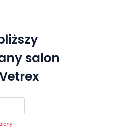
bliższy
any salon
Vetrex
alony