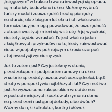
„księgowym” w trakcie trwania inwestycji się opłaca,
są materiały budowlane i okna. Możemy wybrać
tańszy model i zaoszczędzić trochę pieniędzy
na starcie, ale z biegiem lat okna i ich właściwości
termoizolacyjne mogą powodować, że oszczędność
z etapu inwestycji zmieni się w stratę. A jej wysokość,
niestety, będzie wzrastać. To jest właśnie jeden
z książkowych przykładów na to, kiedy zainwestować
nieco więcej, aby w późniejszym okresie czerpać
z tej inwestycji wymierny zysk.
Jak to zatem jest? Czy jesteśmy w stanie,
przed zakupem i podpisaniem umowy na okna
w salonie sprzedaży, oszacować oszczędności, bądź
stratę w perspektywie najbliższych lat? Czy możliwe
jest, że wyższa cena zakupu okien wróci do nas
w postaci mniejszych kosztów utrzymania domu
na przestrzeni następnej dekady, albo dwóch?
Weźmy do ręki kalkulator, kartkę i ołówek