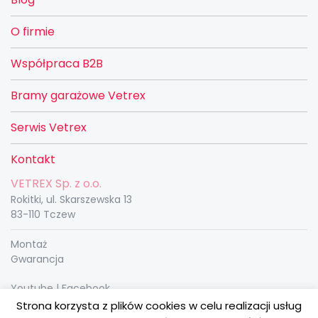
O firmie
Współpraca B2B
Bramy garażowe Vetrex
Serwis Vetrex
Kontakt
VETREX Sp. z o.o.
Rokitki, ul. Skarszewska 13
83-110 Tczew
Montaż
Gwarancja
Youtube
|
Facebook
vetrex@vetrex.eu
Strona korzysta z plików cookies w celu realizacji usług