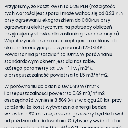
Przyjęliśmy, że koszt kW/h to 0,28 PLN (rozpiętość
tych wartości jest spora i może wahać się od 0,23 PLN
przy ogrzewaniu ekogroszkiem do 0,60PLN przy
ogrzewaniu elektrycznym; na potrzeby obliczeń
przyjmujemy stawkę dla zasilania gazem ziemnym).
Współczynnik przenikania ciepła jest określany dla
okna referencyjnego o wymiarach 1230×1480.
Powierzchnia przeszkleń to 10m2. W porównaniu
standardowym oknem jest dla nas takie,
którego parametry to: Uw – 1.1 W/m2*K,
a przepuszczalność powietrza to 1.5 m3/h*m2.
W porównaniu do okien o Uw 0.89 W/m2*K
i przepuszczalności powietrza 0.69 m3/h*m2
oszczędność wyniesie 3 589,34 zł w ciągu 20 lat, przy
założeniu, że koszt wytworzenia energii będzie
wzrastał o 3% rocznie, a sezon grzewczy będzie trwał
od października do kwietnia. Gdybyśmy wybrali okno
o parametrach: Uw: 0.76 W/m2*K, przepuszczalność