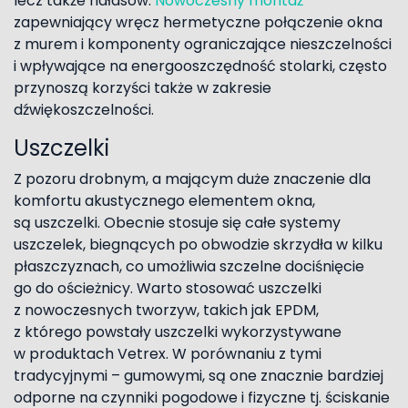
lecz także hałasów.
Nowoczesny montaż
zapewniający wręcz hermetyczne połączenie okna
z murem i komponenty ograniczające nieszczelności
i wpływające na energooszczędność stolarki, często
przynoszą korzyści także w zakresie
dźwiękoszczelności.
Uszczelki
Z pozoru drobnym, a mającym duże znaczenie dla
komfortu akustycznego elementem okna,
są uszczelki. Obecnie stosuje się całe systemy
uszczelek, biegnących po obwodzie skrzydła w kilku
płaszczyznach, co umożliwia szczelne dociśnięcie
go do ościeżnicy. Warto stosować uszczelki
z nowoczesnych tworzyw, takich jak EPDM,
z którego powstały uszczelki wykorzystywane
w produktach Vetrex. W porównaniu z tymi
tradycyjnymi – gumowymi, są one znacznie bardziej
odporne na czynniki pogodowe i fizyczne tj. ściskanie